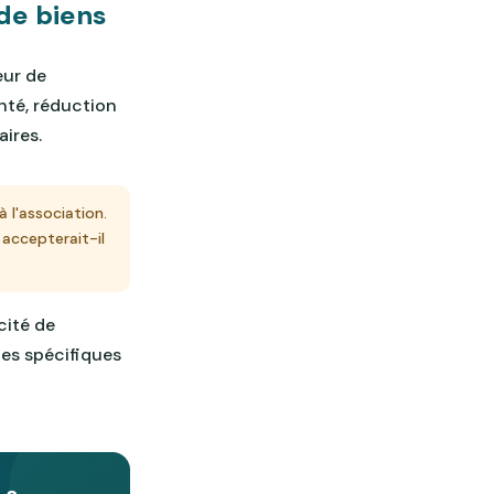
de biens
eur de
nté, réduction
ires.
 l'association.
accepterait-il
cité de
ces spécifiques