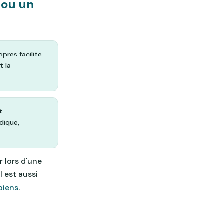
 ou un
pres facilite
t la
t
dique,
 lors d'une
l est aussi
biens
.