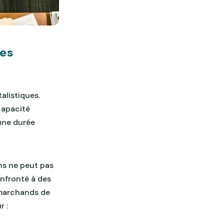
les
alistiques.
capacité
une durée
ns ne peut pas
onfronté à des
e marchands de
r :