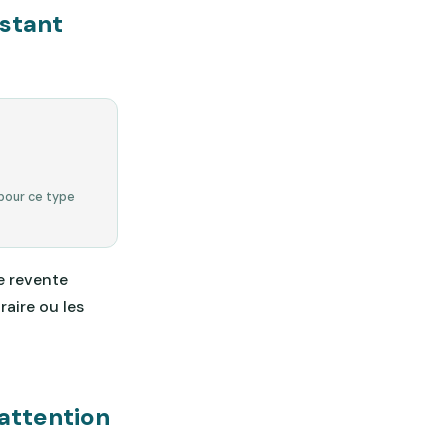
stant
S
pour ce type
e revente
raire ou les
 attention