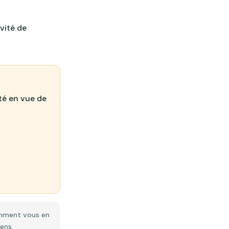
ivité de
eté en vue de
comment vous en
ens.