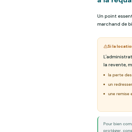
Un point essenti
marchand de bi
Si la locat
L'administra
la revente, m
la perte des 
un redressem
une remise 
Pour bien comp
protéger, cons