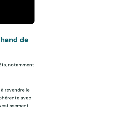
rchand de
pôts, notamment
 à revendre le
 cohérente avec
investissement