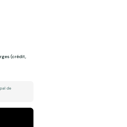
ges (crédit,
ipal de