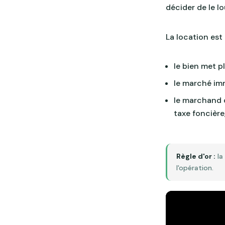
décider de le l
La location est
le bien met p
le marché imm
le marchand d
taxe foncière
Règle d'or :
la
l'opération.