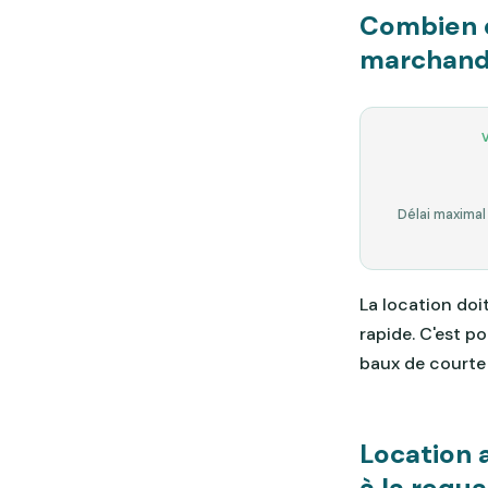
Combien d
marchand 
Délai maximal
La location doi
rapide. C'est p
baux de courte 
Location 
à la requa