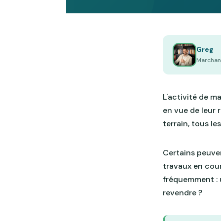
Greg
Marchand
L'activité de m
en vue de leur 
terrain, tous l
Certains peuven
travaux en cour
fréquemment : u
revendre ?